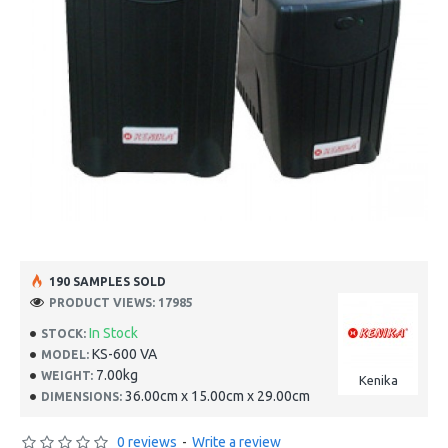
190 SAMPLES SOLD
PRODUCT VIEWS: 17985
In Stock
STOCK:
KS-600 VA
MODEL:
7.00kg
WEIGHT:
Kenika
36.00cm x 15.00cm x 29.00cm
DIMENSIONS:
0 reviews
-
Write a review