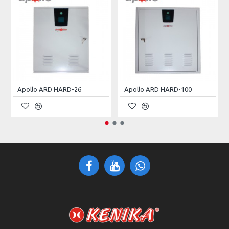
sehingga bebas perawatan serta instalasi yang mudah.
Specifications:
Model
HARD-11S
Capacity
11KW
Apollo ARD HARD-26
Apollo ARD HARD-100
380/415Vac ± 20%
3
AC Input
PHASE
Input 50/60Hz ±
10%
Charger Type
Controlled Rectifier CVCC
10 hours for 90% of Full
Charging Time
Battery Capacity
Technology
IGBT Based PWM Sine Wave
380/415Vac
2 PHASE
Output
Inverter
420VA with N 220V 50/60Hz