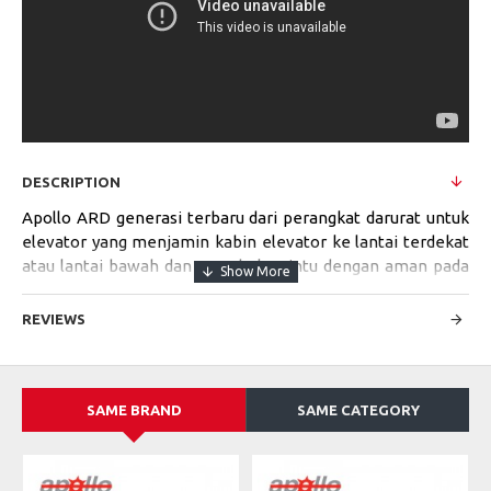
DESCRIPTION
Apollo ARD generasi terbaru dari perangkat darurat untuk
elevator yang menjamin kabin elevator ke lantai terdekat
atau lantai bawah dan membuka pintu dengan aman pada
saat terjadi gangguan pada sistem teganggan listrik.
REVIEWS
Smart CPU Microprocessor Based sebagai dasar dari Apollo
ARD untuk mendeteksi kondisi tenaga listrik elevator
secara langsung dan mengoperasikan elevator pada saat
keadaan darurat.
SAME BRAND
SAME CATEGORY
Apollo ARD dapat dipasang pada semua type Control
System Elevator. Apollo ARD menggunakan batery kering