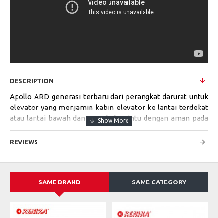
DESCRIPTION
Apollo ARD generasi terbaru dari perangkat darurat untuk
elevator yang menjamin kabin elevator ke lantai terdekat
atau lantai bawah dan membuka pintu dengan aman pada
saat terjadi gangguan pada sistem teganggan listrik.
REVIEWS
Smart CPU Microprocessor Based sebagai dasar dari Apollo
ARD untuk mendeteksi kondisi tenaga listrik elevator
secara langsung dan mengoperasikan elevator pada saat
keadaan darurat.
SAME BRAND
SAME CATEGORY
Apollo ARD dapat dipasang pada semua type Control
System Elevator. Apollo ARD menggunakan batery kering