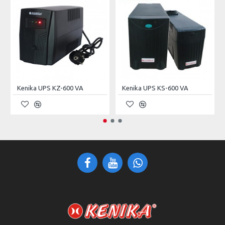
sehingga bebas perawatan serta instalasi yang mudah.
Specifications:
MODEL
ARD-40
Capacity
52.6KW
Kenika UPS KZ-600 VA
Kenika UPS KS-600 VA
380Vac / 415Vac +/- 20%
AC Input
Three Phase Input.
50/60Hz ± 10%
DC Voltage
96Vdc; 12V 7Ah x8
Charger Type
Controlled Rectifier CVCC
10 Hours for 90% of Full
Charging Time
Battery Capacity
IGBT based PWM Sine
Technology
Wave