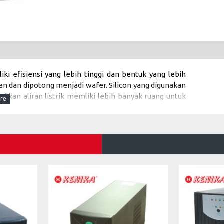
i efisiensi yang lebih tinggi dan bentuk yang lebih
n dan dipotong menjadi wafer. Silicon yang digunakan
silkan aliran listrik memliki lebih banyak ruang untuk
dingkan panel surya polycrystalline.
an jari-jari surya yang rusak.
kan ketahanan terhadap PID (Potential Induced Degradation)