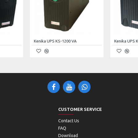
meter persegi dengan resistensi seri yang lebih rendah dan
ul terbaru dengan rata-rata 6%.
Kenika UPS KS-1200 VA
Kenika UPS 
CUSTOMER SERVICE
Contact Us
FAQ
Download