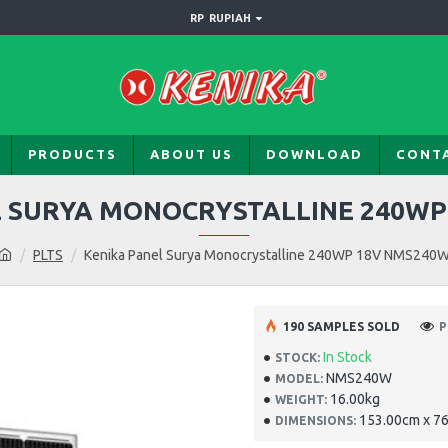
RP
RUPIAH
PRODUCTS
ABOUT US
DOWNLOAD
CONT
L SURYA MONOCRYSTALLINE 240WP
PLTS
Kenika Panel Surya Monocrystalline 240WP 18V NMS240
190 SAMPLES SOLD
P
In Stock
STOCK:
NMS240W
MODEL:
16.00kg
WEIGHT:
153.00cm x 7
DIMENSIONS: