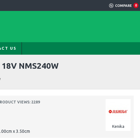
COMPARE
0
ACT US
 18V NMS240W
W
RODUCT VIEWS: 2289
Kenika
6.00cm x 3.50cm