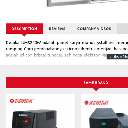
DESCRIPTION
REVIEWS
COMPANY VIDEOS
Kenika NMS240W adalah panel surya monocrystalline, memilik
ramping. Cara pembuatannya silicon dibentuk menjadi batanga
adalah silicon kristal tunggal, sehingga elektron yang mengha
bergerak. Hasil panel surya monocrystalline lebih efisien diban
FITUR
SAME BRAND
Daya Tahan yang Lebih Tinggi
Desain multi-busbar dapat mengurangi resiko retakan mikro sel d
Tahan PID
Diuji sesuai standar IEC 62804, modul PV kami telah menunjuk
yang berarti keamanan untuk investasi Anda.
Kepadatan Daya Tinggi